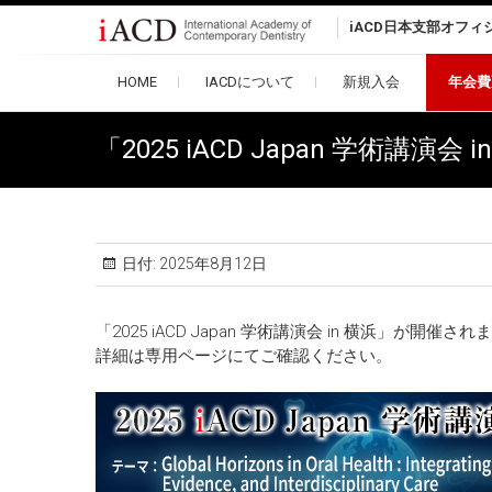
Skip
iACD日本支部オフィ
to
content
HOME
IACDについて
新規入会
年会費
「2025 iACD Japan 学術講演
日付:
2025年8月12日
「2025 iACD Japan 学術講演会 in 横浜」が開催され
詳細は専用ページにてご確認ください。