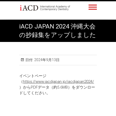
Skip
to
content
iACD JAPAN 2024 沖縄大会
の抄録集をアップしました
日付:
2024年9月13日
イベントページ
（
https://www.iacdjapan.jp/iacdjapan2024/
）からPDFデータ（約5.6MB）をダウンロー
ドしてください。